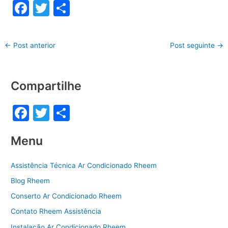
F
T
S
a
w
h
c
itt
ar
←
Post anterior
Post seguinte
→
e
er
e
b
Compartilhe
o
o
F
T
S
k
a
w
h
Menu
c
itt
ar
e
er
e
Assistência Técnica Ar Condicionado Rheem
b
Blog Rheem
o
Conserto Ar Condicionado Rheem
o
Contato Rheem Assistência
k
Instalação Ar Condicionado Rheem