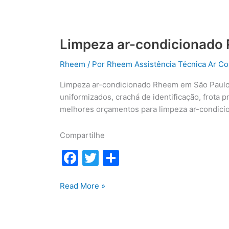
Limpeza ar-condicionado
Rheem
/ Por
Rheem Assistência Técnica Ar Co
Limpeza ar-condicionado Rheem em São Paulo, 
uniformizados, crachá de identificação, frota p
melhores orçamentos para limpeza ar-condic
Compartilhe
F
T
S
a
w
h
c
itt
ar
Limpeza
Read More »
ar-
e
er
e
condicionado
b
Rheem