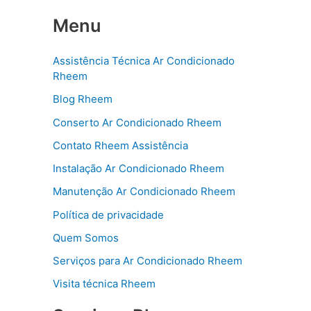
a
w
h
Menu
c
itt
ar
e
er
e
Assistência Técnica Ar Condicionado
b
Rheem
o
Blog Rheem
o
Conserto Ar Condicionado Rheem
k
Contato Rheem Assistência
Instalação Ar Condicionado Rheem
Manutenção Ar Condicionado Rheem
Política de privacidade
Quem Somos
Serviços para Ar Condicionado Rheem
Visita técnica Rheem