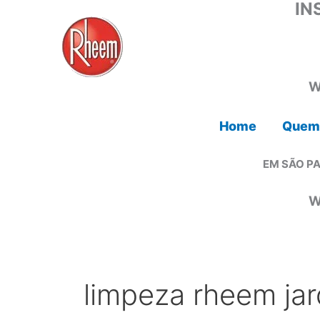
IN
Ir
para
o
conteúdo
W
Home
Quem
EM SÃO PA
W
limpeza rheem jar