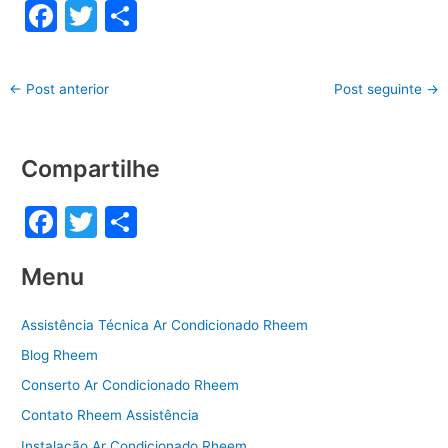
F
T
S
a
w
h
c
itt
ar
←
Post anterior
Post seguinte
→
e
er
e
b
Compartilhe
o
o
F
T
S
k
a
w
h
Menu
c
itt
ar
e
er
e
Assistência Técnica Ar Condicionado Rheem
b
Blog Rheem
o
Conserto Ar Condicionado Rheem
o
Contato Rheem Assistência
k
Instalação Ar Condicionado Rheem