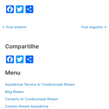
F
T
S
a
w
h
c
itt
ar
←
Post anterior
Post seguinte
→
e
er
e
b
Compartilhe
o
o
F
T
S
k
a
w
h
Menu
c
itt
ar
e
er
e
Assistência Técnica Ar Condicionado Rheem
b
Blog Rheem
o
Conserto Ar Condicionado Rheem
o
Contato Rheem Assistência