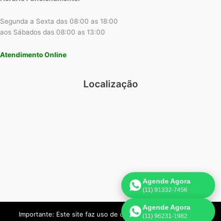
Segunda a Sexta das 08:00 as 18:00
aos Sábados das 08:00 as 13:00
Atendimento Online
Localização
Agende Agora
(11) 91332-7456
Agende Agora
Importante: Este site faz uso de cookies que podem conter
(11) 96231-1982
Copyright © 2026 Rheem Assistência Técnica Ar Condicionado |